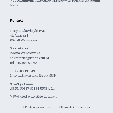
Porozumienie Instytutów Naukowych Polskiej Akademii
Nauk
Kontakt
Instytut Slawistyki PAN
ul. Jaracza 1
00-378 Warszawa
Sekretariat:
Iwona Wawrowska
sekretariat@ispan.edu.pl
tel. +48 504071786
Poczta ePUAP:
InstytutSlawistyki/SkrytkaESP
e-doręczenia:
AE:PL-50927-95194-UFJBA-24
Wyświetl wszystkie kontakty
Polityka prywatności
Klauzula informacyjna