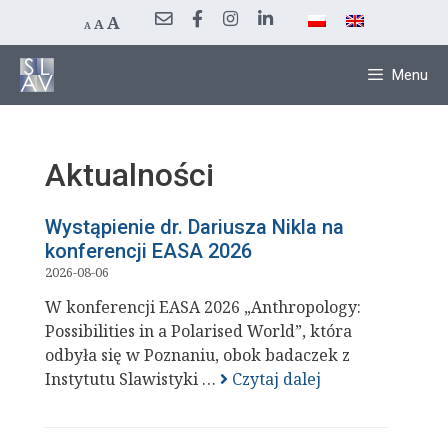
Przejdź
Decrease
Reset
Increase
A
A
A
font
do
font
size.
font
size.
treści
size.
Menu
Aktualności
Wystąpienie dr. Dariusza Nikla na
konferencji EASA 2026
2026-08-06
W konferencji EASA 2026 „Anthropology:
Possibilities in a Polarised World”, która
odbyła się w Poznaniu, obok badaczek z
Instytutu Slawistyki …
Czytaj dalej