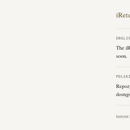
iRet
ENGLI
The iR
soon.
POLSK
Repozy
dostęp
Instytut