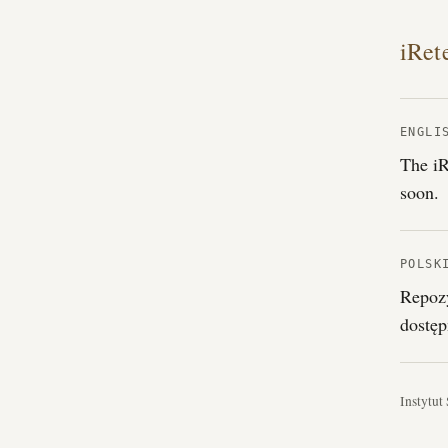
iRet
ENGLI
The iR
soon.
POLSK
Repozy
dostęp
Instytut