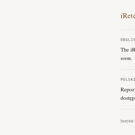
iRet
ENGLI
The iR
soon.
POLSK
Repozy
dostęp
Instytut