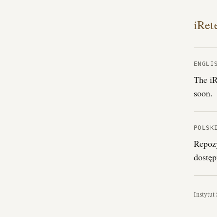
iRet
ENGLI
The iR
soon.
POLSK
Repozy
dostęp
Instytut