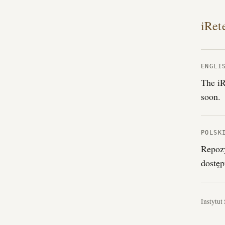
iRet
ENGLI
The iR
soon.
POLSK
Repozy
dostęp
Instytut